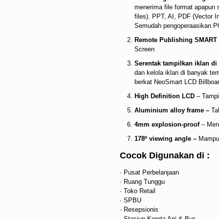
menerima file format apapun
files). PPT, AI, PDF (Vector I
Semudah pengoperaasikan P
Remote Publishing SMART 
Screen
Serentak tampilkan iklan d
dan kelola iklan di banyak t
berkat NeoSmart LCD Billboar
High Definition LCD
– Tampi
Aluminium alloy frame –
Tah
4mm explosion-proof
– Meng
178º viewing angle –
Mampu 
Cocok Digunakan di :
· Pusat Perbelanjaan
· Ruang Tunggu
· Toko Retail
· SPBU
· Resepsionis
· Stasiun Kereta Api & Bus