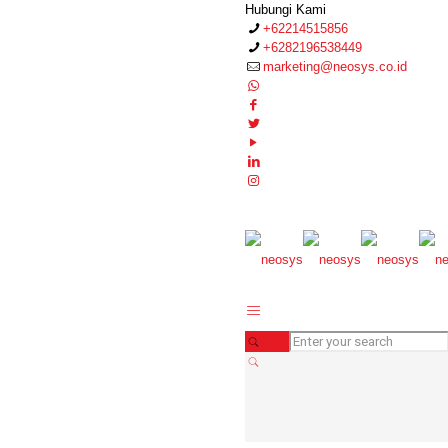
Hubungi Kami
+62214515856
+6282196538449
marketing@neosys.co.id