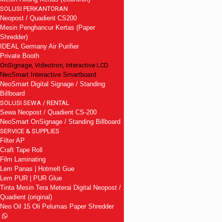
SOLUSI PERKANTORAN
Neopost / Quadient CS200
Mesin Penghancur Kertas (Paper
Shredder)
IDEAL Germany Air Purifier
Private Booth
OnSignage, Videotron, Interactive LCD
NeoSmart Interactive Smartboard
NeoSmart Digital Signage / Standing
Billboard
SOLUSI SEWA / RENTAL
Sewa Neopost / Quadient CS-200
NeoSmart OnSignage / Standing Billboard
SERVICE & SUPPLIES
Filter AP
Craft Tape Roll
Film Laminating
Lem Panas | Hotmelt Gue
Lem PUR | PUR Glue
Tinta Mesin Tera Meterai Digital Neopost /
Quadient (original)
Neo Oil 15 Oli Pelumas Paper Shredder