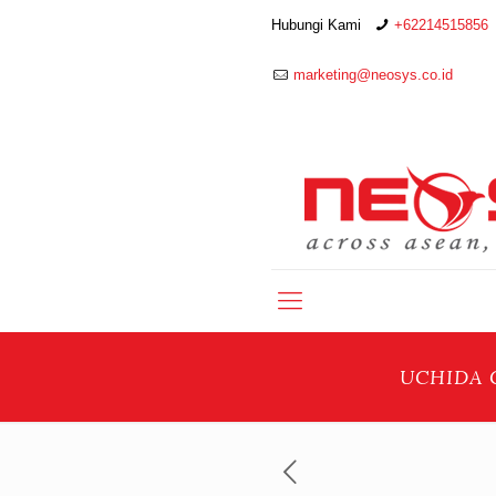
Hubungi Kami
+62214515856
marketing@neosys.co.id
UCHIDA C