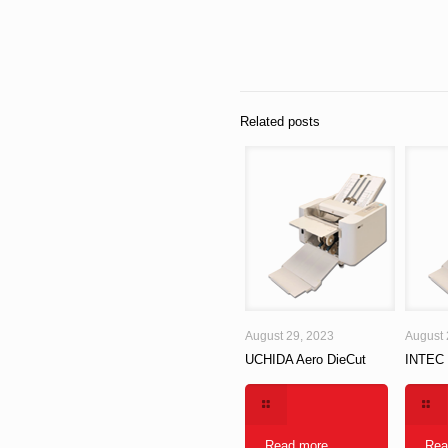
Related posts
August 29, 2023
August 
UCHIDA Aero DieCut
INTEC
Read more
Rea