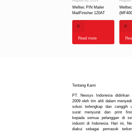
August 30, 2019
August 
Welltec PIN Mailer
Wellte
MailFinisher 120AT
(MF400
Read more
Rea
Tentang Kami
PT. Neosys Indonesia didirikan
2009 oleh tim ahli dalam menyed
solusi terlengkap dan canggih 
surat menyurat dan print fini
kepada semua pelanggan di sel
industri di Indonesia. Hari ini, N
diakui sebagai pemasok terke