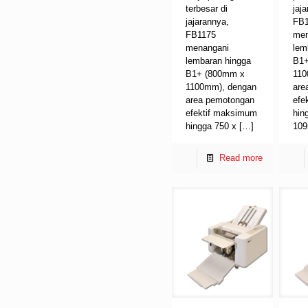
terbesar di
jaj
jajarannya,
FB
FB1175
men
menangani
lem
lembaran hingga
B1+
B1+ (800mm x
110
1100mm), dengan
are
area pemotongan
efe
efektif maksimum
hin
hingga 750 x
[…]
10
Read more