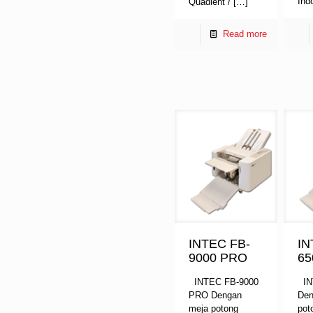
Ind
Quadient /
[…]
Read more
INTEC FB-
IN
9000 PRO
65
INTEC FB-9000
IN
PRO Dengan
Den
meja potong
pot