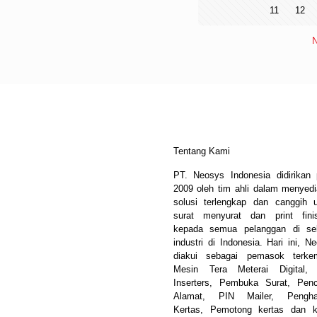
11
12
N
Tentang Kami
PT. Neosys Indonesia didirikan
2009 oleh tim ahli dalam menyed
solusi terlengkap dan canggih 
surat menyurat dan print fini
kepada semua pelanggan di sel
industri di Indonesia. Hari ini, N
diakui sebagai pemasok terke
Mesin Tera Meterai Digital, 
Inserters, Pembuka Surat, Pen
Alamat, PIN Mailer, Pengha
Kertas, Pemotong kertas dan k