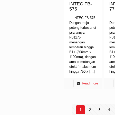
INTEC FB-
IN
575
77
INTEC FB-575
IN
Dengan meja
Den
potong terbesar di
pot
jajarannya,
jaj
FB1175
FB
menangani
men
lembaran hingga
lem
B1+ (800mm x
B1+
1100mm), dengan
110
area pemotongan
are
efektif maksimum
efe
hingga 750 x
[…]
hin
Read more
1
2
3
4