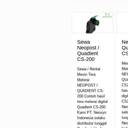
Sewa
Ne
Neopost /
Qu
Quadient
C
CS-200
Mes
Met
Sewa / Rental
NE
Mesin Tera
QU
Meterai
CS2
NEOPOST /
has
QUADIENT CS-
dig
200 Contoh hasil
CS2
tera meterai digital
Neo
Quadient CS-200
sel
Kami PT. Neosys
tun
Indonesia selaku
Neo
distributor tunggal