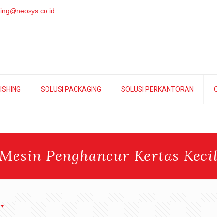
ing@neosys.co.id
NISHING
SOLUSI PACKAGING
SOLUSI PERKANTORAN
O
Mesin Penghancur Kertas Keci