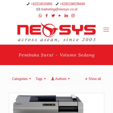
+62214515856
+6282196538449
marketing@neosys.co.id
Pembuka Surat – Volume Sedang
Categories
Tags
Authors
Show all