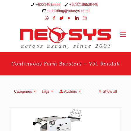
+62214515856
+6282196538449
marketing@neosys.co.id
Continuous Form Bursters – Vol. Rendah
Categories
Tags
Authors
Show all